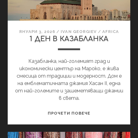
ЯНУАРИ 3, 2026
/
IVAN GEORGIEV
/
AFRICA
1 ДЕН В КАЗАБЛАНКА
Казабланка, най-големият град и
икономически център на Мароко, е жива
смесица от традиции и модерност. Дом e
на емблематичната джамия Хасан II, една
от най-големите и зашеметяващи джамии
в света.
1
ПРОЧЕТИ ПОВЕЧЕ
ДЕН
В
КАЗАБЛАНКА