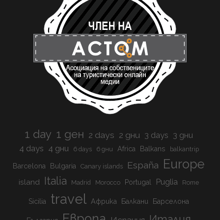
1 day
1 ден
2 days
2 дни
3 days
3 дни
4 days
4 дни
Africa
Balkans
6 days
6 дни
balkantrip
Europe
España
Barcelona
Bulgaria
Canary islands
Italia
Puglia
island
Portugal
Madrid
Morocco
Rome
travel
Sicilia
Африка
Балкани
Барселона
Европа
Италия