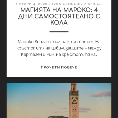
ЯНУАРИ 4, 2026
/
IVAN GEORGIEV
/
AFRICA
МАГИЯТА НА МАРОКО: 4
ДНИ САМОСТОЯТЕЛНО С
КОЛА
Мароко винаги е бил на кръстопът. На
кръстопътя на цивилизациите – между
Картаген и Рим, на кръстопътя на…
МАГИЯТА
ПРОЧЕТИ ПОВЕЧЕ
НА
МАРОКО:
4
ДНИ
САМОСТОЯТЕЛНО
С
КОЛА