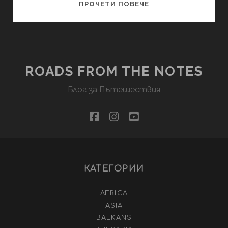
МАРАКЕШ
ПРОЧЕТИ ПОВЕЧЕ
–
ПЪСТРИЯТ
ПАЗАР
НА
МАРОКО
ROADS FROM THE NOTES
Блог за Пътешествия
facebook
instagram
youtube
КАТЕГОРИИ
AFRICA
ASIA
BALKANS