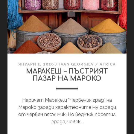
ЯНУАРИ 2, 2026
/
IVAN GEORGIEV
/
AFRICA
МАРАКЕШ – ПЪСТРИЯТ
ПАЗАР НА МАРОКО
Наричат Маракеш ”Червения град” на
Мароко заради характерните му сгради
от червен пясъчник. Но веднъж посетил
града, човек…