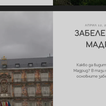
ЗАПАДНИТЕ
РОДОПИ
АПРИЛ 12, 
ЗАБЕЛ
МАДР
Какво да видит
Мадрид? В тази 
основните заб