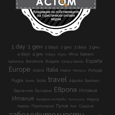
1 day
1 ден
2 days
2 дни
3 days
3 дни
4 days
4 дни
Africa
Balkans
6 days
6 дни
España
Barcelona
Bulgaria
balkantrip
Canary islands
Europe
Italia
island
Portugal
Madrid
Morocco
travel
Puglia
Sicilia
Африка
Балкани
Rome
Европа
Испания
Барселона
България
Италия
Канарски острови
Мадрид
Каталуния
Пулия
Португалия
Сицилия
Мароко
Рим
забележителности