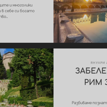
щите и многолики
 в себе си богато
тво…
ВАЛЕНСИЯ
–
МИНАЛО,
БЪДЕЩЕ
И
НАСТОЯЩЕ
ЯНУАРИ 2
ЗАБЕЛ
РИМ 
Разбиваме познат