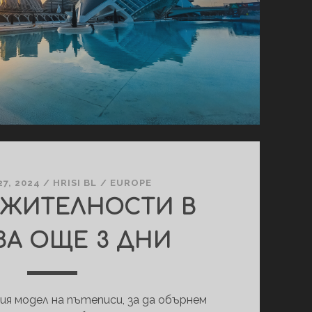
7, 2024
/
HRISI BL
/
EUROPE
ЕЖИТЕЛНОСТИ В
ЗА ОЩЕ 3 ДНИ
ия модел на пътеписи, за да обърнем