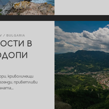
V
/
BULGARIA
ОСТИ В
ОДОПИ
гори, криволичещи
егенди, приветливи
ината,…
ЗАБЕЛЕЖИТЕЛНОСТИ
В