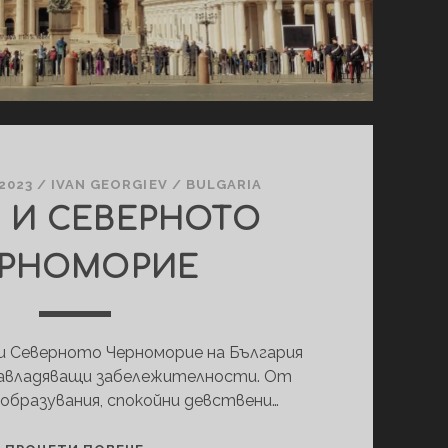
2023
/
IVAN GEORGIEV
/
BULGARIA
 И СЕВЕРНОТО
РНОМОРИЕ
и Северното Черноморие на България
авладяващи забележителности. От
 образувания, спокойни девствени…
ВАРНА