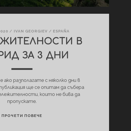
2020
/
IVAN GEORGIEV
/
ESPAÑA
ЕЖИТЕЛНОСТИ В
ИД ЗА 3 ДНИ
е ако разполагате с няколко дни в
публикация ще се опитам да събера
ележителности, които не бива да
пропускате.
ЗАБЕЛЕЖИТЕЛНОСТИ
ПРОЧЕТИ ПОВЕЧЕ
В
МАДРИД