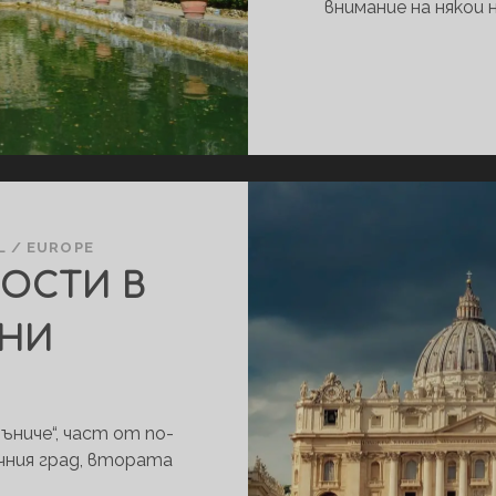
внимание на някои
L
/
EUROPE
ОСТИ В
ДНИ
ъниче“, част от по-
чния град, втората