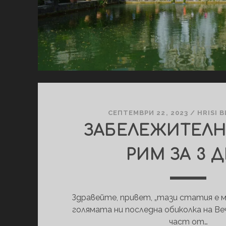
СЕПТЕМВРИ 22, 2023
/
HRISI B
ЗАБЕЛЕЖИТЕЛН
РИМ ЗА 3 
Здравейте, привет, „тази статия е м
голямата ни последна обиколка на Ве
част от…