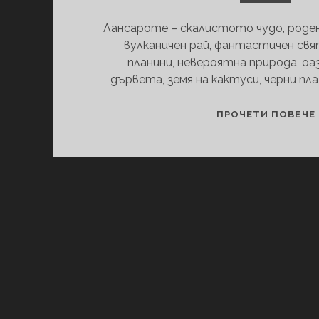
Лансароте – скалистото чудо, роден
вулканичен рай, фантастичен св
планини, невероятна природа, оа
дървета, земя на кактуси, черни пл
ПРОЧЕТИ ПОВЕЧЕ