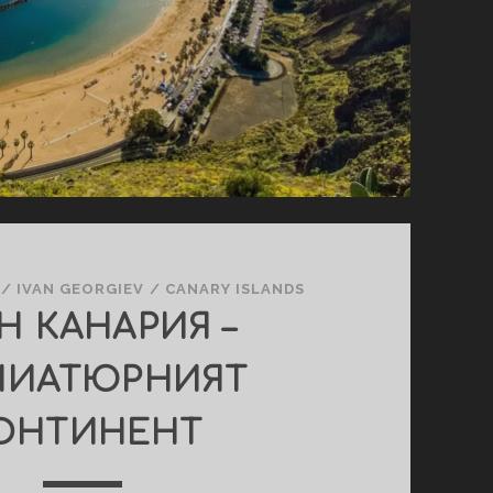
/
IVAN GEORGIEV
/
CANARY ISLANDS
Н КАНАРИЯ –
ИАТЮРНИЯТ
ОНТИНЕНТ