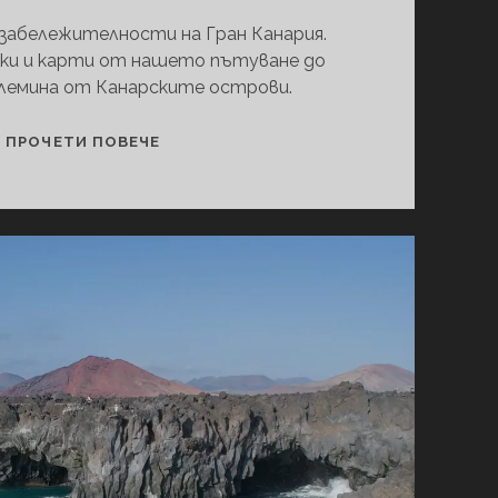
забележителности на Гран Канария.
мки и карти от нашето пътуване до
лемина от Канарските острови.
ГРАН
ПРОЧЕТИ ПОВЕЧЕ
КАНАРИЯ
–
МИНИАТЮРНИЯТ
КОНТИНЕНТ