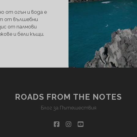
о от огън и вода е
ят от вълшебни
зис от палмови
ажове и бели къщи.
ЛАНСАРОТЕ
–
ЧЕРНАТА
ПЕРЛА
НА
КАНАРСКИТЕ
ОСТРОВИ
ROADS FROM THE NOTES
Блог за Пътешествия
facebook
instagram
youtube