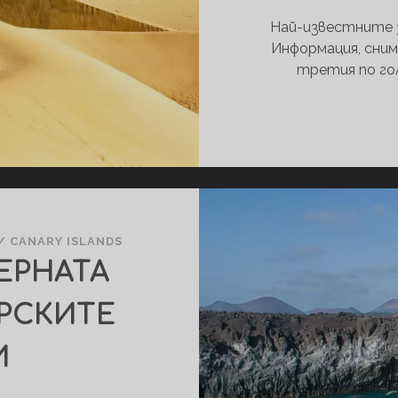
Най-известните 
Информация, сни
третия по го
/
CANARY ISLANDS
ЕРНАТА
АРСКИТЕ
И