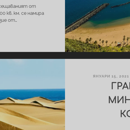
осещаваният от
 кв. км. се намира
зие от…
ТЕНЕРИФЕ
–
ОСТРОВЪТ
НА
ВЕЧНАТА
ПРОЛЕТ
ЯНУАРИ 15, 2021
ГРА
МИН
К