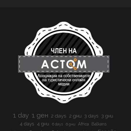
1 day
1 ден
2 days
2 дни
3 days
3 дни
4 days
4 дни
Africa
Balkans
6 days
6 дни