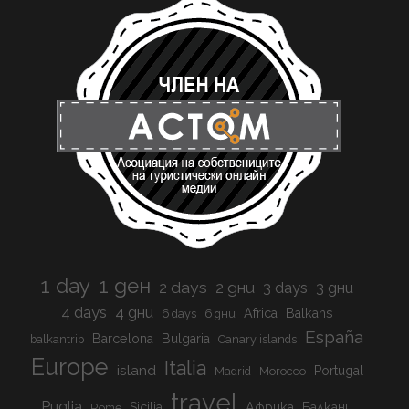
1 day
1 ден
2 days
2 дни
3 days
3 дни
4 days
4 дни
Africa
Balkans
6 days
6 дни
España
Barcelona
Bulgaria
balkantrip
Canary islands
Europe
Italia
island
Portugal
Madrid
Morocco
travel
Puglia
Sicilia
Африка
Балкани
Rome