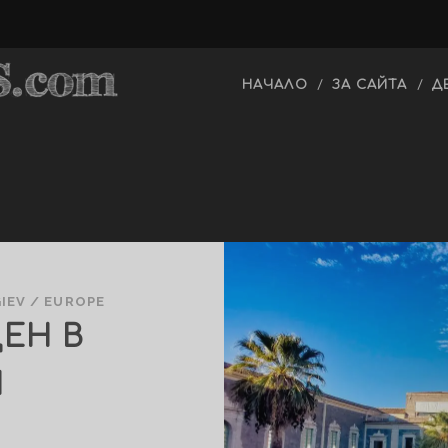
НАЧАЛО
ЗА САЙТА
Д
IEV
/
EUROPE
ДЕН В
Я