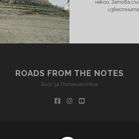
някои. Затова съ
известните
ROADS FROM THE NOTES
Блог за Пътешествия
facebook
instagram
youtube