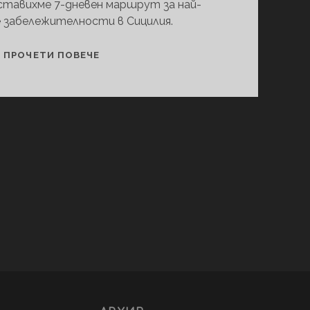
ставихме 7-дневен маршрут за най-
 забележителности в Сицилия.
7
ПРОЧЕТИ ПОВЕЧЕ
ДНИ
В
СИЦИЛИЯ