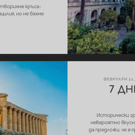
атворихме кръга-
илия, но не бяхме
СИЦИЛИЯ:
1
ДЕН
В
КАТАНИЯ
ФЕВРУАРИ 11,
7 ДН
Исторически гр
невероятно вкусна
да предложи, че е