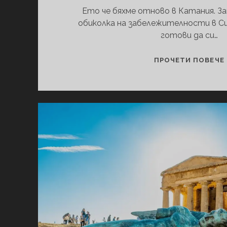
Ето че бяхме отново в Катания. З
обиколка на забележителности в Сиц
готови да си…
ПРОЧЕТИ ПОВЕЧЕ