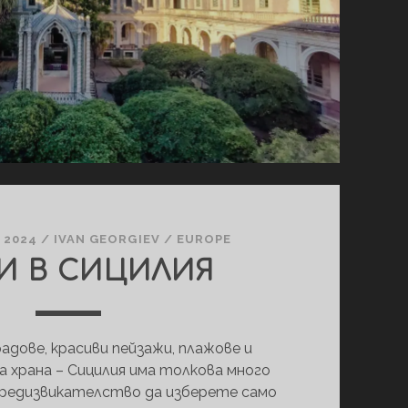
 2024
/
IVAN GEORGIEV
/
EUROPE
И В СИЦИЛИЯ
адове, красиви пейзажи, плажове и
 ­храна – Сицилия има толкова много
 предизвикателство да изберете само