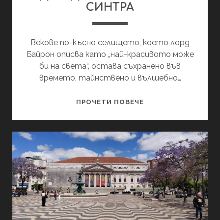
за
СИНТРА
пътувания
Векове по-късно селището, което лорд
Байрон описва като „най-красивото може
би на света“, остава съхранено във
времето, тайнствено и вълшебно…
ЕДИН
ПРОЧЕТИ ПОВЕЧЕ
ДЕН
В
ПРИКАЗНАТА
СИНТРА