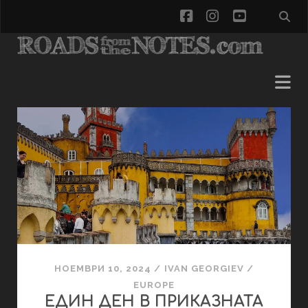
facebook
instagram
youtube
Roads
From
The
Notes
-
НОЕМВРИ 10, 2024
/
IVAN GEORGIEV
/
Блог
EUROPE
ЕДИН ДЕН В ПРИКАЗНАТА