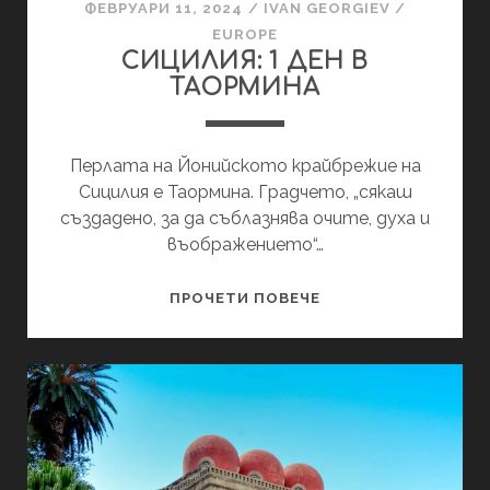
ФЕВРУАРИ 11, 2024
/
IVAN GEORGIEV
/
EUROPE
СИЦИЛИЯ: 1 ДЕН В
ТАОРМИНА
Перлата на Йонийското крайбрежие на
Сицилия е Таормина. Градчето, „сякаш
създадено, за да съблазнява очите, духа и
въображението“…
СИЦИЛИЯ:
ПРОЧЕТИ ПОВЕЧЕ
1
ДЕН
В
ТАОРМИНА