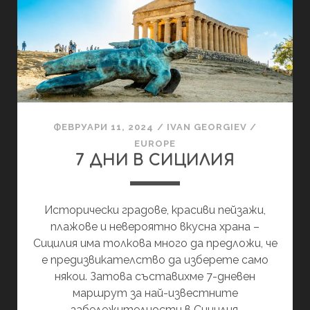
ФЕВРУАРИ 11, 2024
/
IVAN GEORGIEV
/
EUROPE
7 ДНИ В СИЦИЛИЯ
Исторически градове, красиви пейзажи,
плажове и невероятно вкусна ­храна –
Сицилия има толкова много да предложи, че
е предизвикателство да изберете само
някои. Затова съставихме 7-дневен
маршрут за най-известните
забележителности в Сицилия.