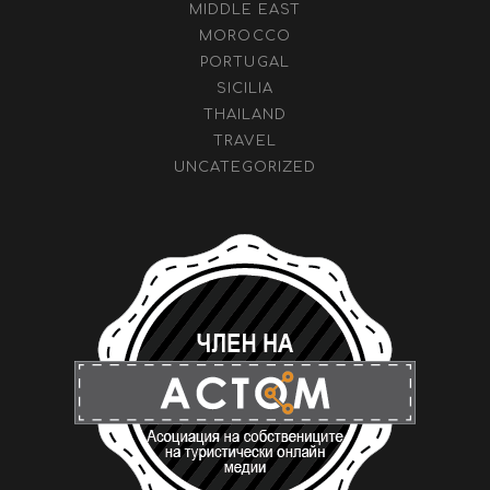
MIDDLE EAST
MOROCCO
PORTUGAL
SICILIA
THAILAND
TRAVEL
UNCATEGORIZED