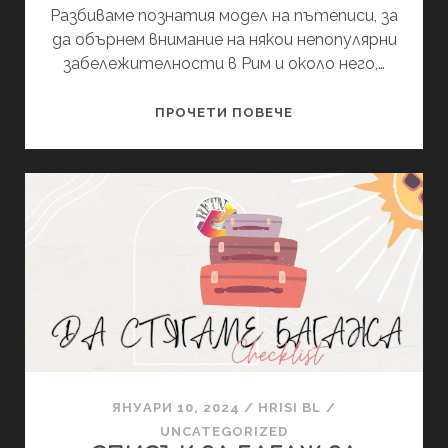
Разбиваме познатия модел на пътеписи, за
да обърнем внимание на някои непопулярни
забележителности в Рим и около него,…
ЗАБЕЛЕЖИТЕЛНОС
ПРОЧЕТИ ПОВЕЧЕ
В
РИМ
ЗА
ОЩЕ
3
ДНИ
ЯНУАРИ 10, 2024
/
HRISI BL
/
UNCATEGORIZED