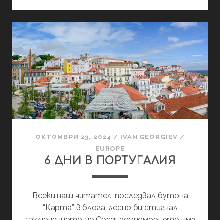
ЗАБЕЛЕЖИТЕЛНОС
В
ПОРТО
ЗА
2
ДНИ
ОКТОМВРИ 23, 2024
/
IVAN GEORGIEV
/
EUROPE
6 ДНИ В ПОРТУГАЛИЯ
Всеки наш читател, последвал бутона
“Карта” в блога, лесно би стигнал
заключението, че Средиземноморието има