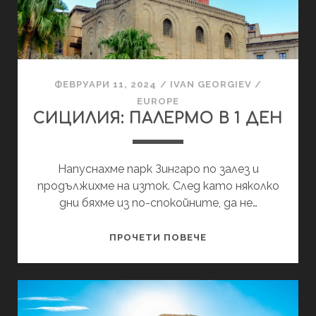
ФЕВРУАРИ 11, 2024
/
IVAN GEORGIEV
/
EUROPE
СИЦИЛИЯ: ПАЛЕРМО В 1 ДЕН
Напуснахме парк Зингаро по залез и
продължихме на изток. След като няколко
дни бяхме из по-спокойните, да не…
СИЦИЛИЯ:
ПРОЧЕТИ ПОВЕЧЕ
ПАЛЕРМО
В
1
ДЕН