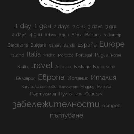
1 day
1 ден
2 days
2 дни
3 days
3 дни
4 days
4 дни
Africa
Balkans
6 days
6 дни
balkantrip
Europe
España
Barcelona
Bulgaria
Canary islands
Italia
Puglia
island
Portugal
Madrid
Morocco
Rome
travel
Sicilia
Африка
Балкани
Барселона
Европа
Италия
Испания
България
Канарски острови
Мадрид
Мароко
Каталуния
Пулия
Португалия
Сицилия
Рим
забележителности
остров
пътуване