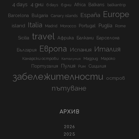
4 days
4 дни
Africa
Balkans
6 days
6 дни
balkantrip
Europe
España
Barcelona
Bulgaria
Canary islands
Italia
Puglia
island
Portugal
Madrid
Morocco
Rome
travel
Sicilia
Африка
Балкани
Барселона
Европа
Италия
Испания
България
Канарски острови
Мадрид
Мароко
Каталуния
Пулия
Португалия
Сицилия
Рим
забележителности
остров
пътуване
АРХИВ
2026
2025