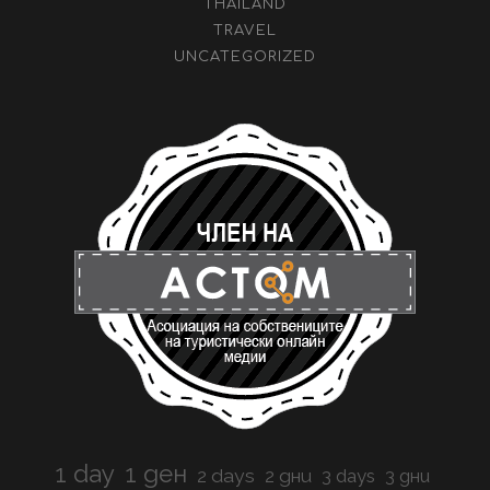
THAILAND
TRAVEL
UNCATEGORIZED
1 day
1 ден
2 days
2 дни
3 days
3 дни