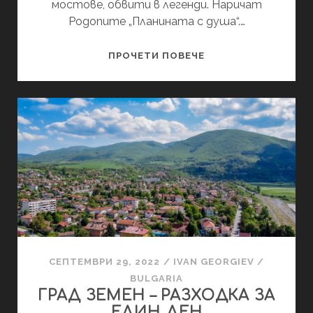
мостове, обвити в легенди. Наричат
Родопите „Планината с душа“.…
ЗАБЕЛЕЖИТЕЛНОС
ПРОЧЕТИ ПОВЕЧЕ
В
ИЗТОЧНИТЕ
РОДОПИ
СЕПТЕМВРИ 29, 2022
/
IVAN GEORGIEV
/
BULGARIA
ГРАД ЗЕМЕН – РАЗХОДКА ЗА
ЕДИН ДЕН