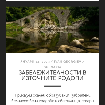
ЗАПАДНИТЕ
РОДОПИ
ЯНУАРИ 12, 2023
/
IVAN GEORGIEV
/
BULGARIA
ЗАБЕЛЕЖИТЕЛНОСТИ В
ИЗТОЧНИТЕ РОДОПИ
Приказни скални образувания, забравени
величествени градове и светилища, стари