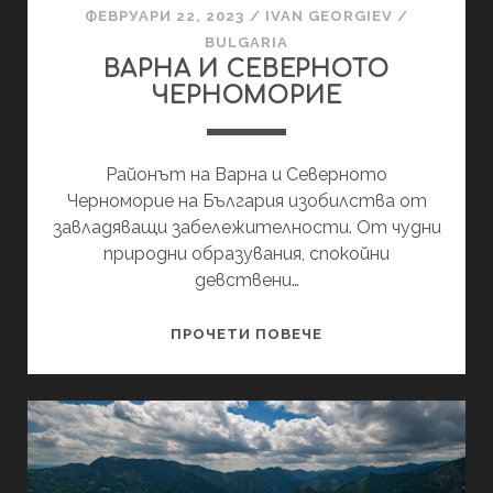
ФЕВРУАРИ 22, 2023
/
IVAN GEORGIEV
/
BULGARIA
ВАРНА И СЕВЕРНОТО
ЧЕРНОМОРИЕ
Районът на Варна и Северното
Черноморие на България изобилства от
завладяващи забележителности. От чудни
природни образувания, спокойни
девствени…
ВАРНА
ПРОЧЕТИ ПОВЕЧЕ
И
СЕВЕРНОТО
ЧЕРНОМОРИЕ